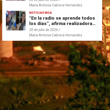
Maria Antonia Cabrera Hernandez
NOTICIAS MOA
“En la radio se aprende todos
los días”, afirma realizadora
moense con 33 años de labor
20 de julio de 2026
en la Voz del Níquel.
Maria Antonia Cabrera Hernandez