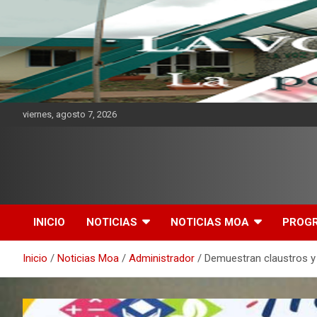
viernes, agosto 7, 2026
CMKV La Portadora de
Mensaje
INICIO
NOTICIAS
NOTICIAS MOA
PROG
Inicio
Noticias Moa
Administrador
Demuestran claustros y 