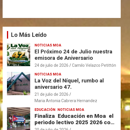
Lo Más Leído
NOTICIAS MOA
El Próximo 24 de Julio nuestra
emisora de Aniversario
24 de julio de 2026
Camilo Velazco Petittón
NOTICIAS MOA
La Voz del Níquel, rumbo al
aniversario 47.
21 de julio de 2026
Maria Antonia Cabrera Hernandez
EDUCACIÓN
NOTICIAS MOA
Finaliza Educación en Moa el
perìodo lectivo 2025 2026 con
resultados favorables.
20 de julio de 2026