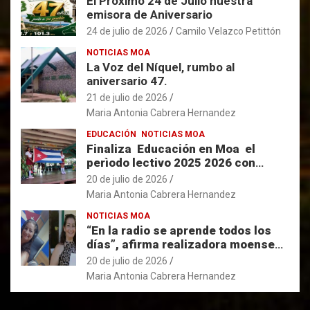
El Próximo 24 de Julio nuestra
emisora de Aniversario
24 de julio de 2026
Camilo Velazco Petittón
NOTICIAS MOA
La Voz del Níquel, rumbo al
aniversario 47.
21 de julio de 2026
Maria Antonia Cabrera Hernandez
EDUCACIÓN
NOTICIAS MOA
Finaliza Educación en Moa el
perìodo lectivo 2025 2026 con
resultados favorables.
20 de julio de 2026
Maria Antonia Cabrera Hernandez
NOTICIAS MOA
“En la radio se aprende todos los
días”, afirma realizadora moense
con 33 años de labor en la Voz del
20 de julio de 2026
Níquel.
Maria Antonia Cabrera Hernandez