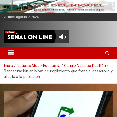
viernes, agosto 7, 2026
CMKV La Portadora del
Mensaje
Inicio
Noticias Moa
Economía
Camilo Velazco Petittón
Bancarización en Moa: incumplimiento que frena el desarrollo y
afecta a la población