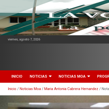
viernes, agosto 7, 2026
CMKV La Portadora de
Mensaje
INICIO
NOTICIAS
NOTICIAS MOA
PROG
Inicio
Noticias Moa
Maria Antonia Cabrera Hernandez
Nota