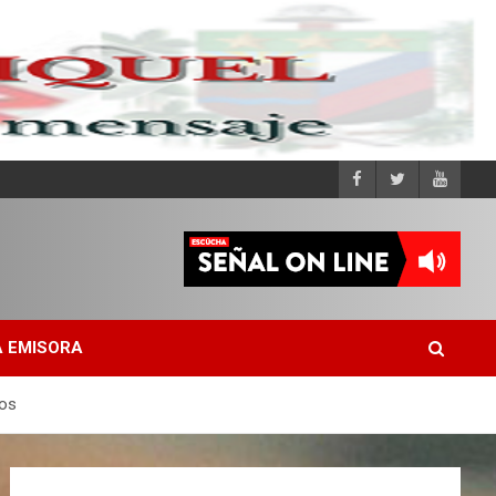
 EMISORA
tos