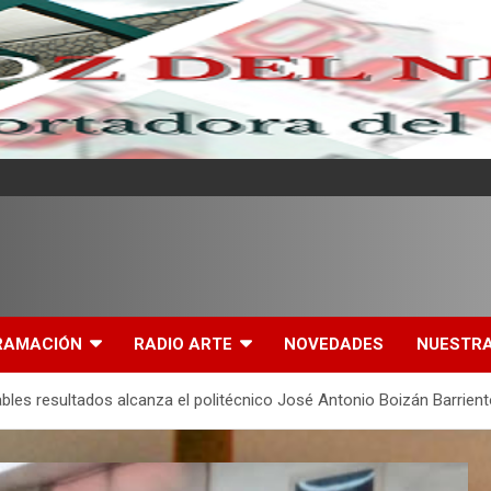
l
RAMACIÓN
RADIO ARTE
NOVEDADES
NUESTRA
bles resultados alcanza el politécnico José Antonio Boizán Barrien