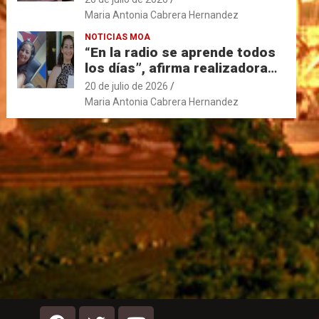
Maria Antonia Cabrera Hernandez
NOTICIAS MOA
“En la radio se aprende todos
los días”, afirma realizadora
moense con 33 años de labor
20 de julio de 2026
en la Voz del Níquel.
Maria Antonia Cabrera Hernandez