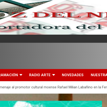
l
RAMACIÓN
RADIO ARTE
NOVEDADES
NUESTRA
menaje al promotor cultural moense Rafael Milian Labañino en la Feri