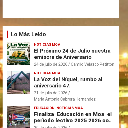
Lo Más Leído
NOTICIAS MOA
El Próximo 24 de Julio nuestra
emisora de Aniversario
24 de julio de 2026
Camilo Velazco Petittón
NOTICIAS MOA
La Voz del Níquel, rumbo al
aniversario 47.
21 de julio de 2026
Maria Antonia Cabrera Hernandez
EDUCACIÓN
NOTICIAS MOA
Finaliza Educación en Moa el
perìodo lectivo 2025 2026 con
resultados favorables.
20 de julio de 2026