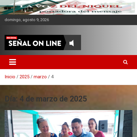
domingo, agosto 9, 2026
CMKV La Portadora del
Mensaje
Inicio
2025
marzo
4
Día:
4 de marzo de 2025