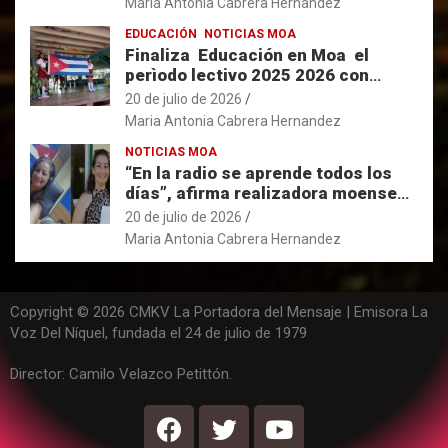
Maria Antonia Cabrera Hernandez
EDUCACIÓN
NOTICIAS MOA
Finaliza Educación en Moa el
perìodo lectivo 2025 2026 con
resultados favorables.
20 de julio de 2026
Maria Antonia Cabrera Hernandez
NOTICIAS MOA
“En la radio se aprende todos los
días”, afirma realizadora moense
con 33 años de labor en la Voz del
20 de julio de 2026
Níquel.
Maria Antonia Cabrera Hernandez
Copyright © 2026 CMKV La Portadora del Mensaje | Emisora La
Voz Del Níquel, fundada el 24 de julio de 1979
Director: Camilo Velazco Petittón.