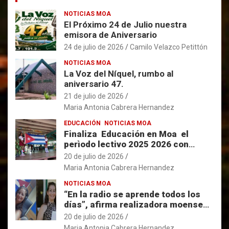
NOTICIAS MOA
El Próximo 24 de Julio nuestra
emisora de Aniversario
24 de julio de 2026
Camilo Velazco Petittón
NOTICIAS MOA
La Voz del Níquel, rumbo al
aniversario 47.
21 de julio de 2026
Maria Antonia Cabrera Hernandez
EDUCACIÓN
NOTICIAS MOA
Finaliza Educación en Moa el
perìodo lectivo 2025 2026 con
resultados favorables.
20 de julio de 2026
Maria Antonia Cabrera Hernandez
NOTICIAS MOA
“En la radio se aprende todos los
días”, afirma realizadora moense
con 33 años de labor en la Voz del
20 de julio de 2026
Níquel.
Maria Antonia Cabrera Hernandez