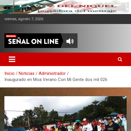
viernes, agosto 7, 2026
CMKV La Portadora del
Mensaje
Inicio
Noticias
Administrador
Inaugurado en Moa Verano Con Mi Gente dos mil 026