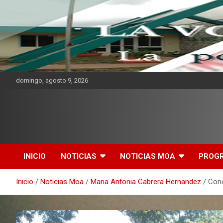
domingo, agosto 9, 2026
CMKV La Portadora de
Mensaje
INICIO
NOTICIAS
NOTICIAS MOA
PROG
Inicio
Noticias Moa
Maria Antonia Cabrera Hernandez
Conc