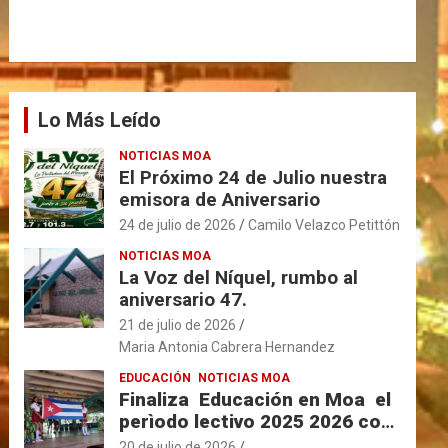
Lo Más Leído
NOTICIAS MOA
El Próximo 24 de Julio nuestra
emisora de Aniversario
24 de julio de 2026
Camilo Velazco Petittón
NOTICIAS MOA
La Voz del Níquel, rumbo al
aniversario 47.
21 de julio de 2026
Maria Antonia Cabrera Hernandez
EDUCACIÓN
NOTICIAS MOA
Finaliza Educación en Moa el
perìodo lectivo 2025 2026 con
resultados favorables.
20 de julio de 2026